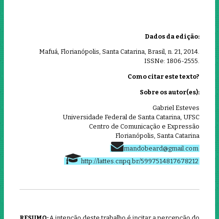
Dados da edição:
Mafuá, Florianópolis, Santa Catarina, Brasil, n. 21, 2014.
ISSNe: 1806-2555.
Como citar este texto?
Sobre os autor(es):
Gabriel Esteves
Universidade Federal de Santa Catarina, UFSC
Centro de Comunicação e Expressão
Florianópolis, Santa Catarina
mandobeard@gmail.com
http://lattes.cnpq.br/5997514817678212
RESUMO:
A intenção deste trabalho é incitar a percepção do