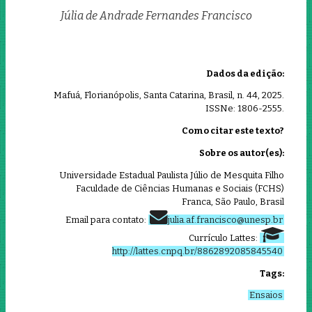
Júlia de Andrade Fernandes Francisco
Dados da edição:
Mafuá, Florianópolis, Santa Catarina, Brasil, n. 44, 2025.
ISSNe: 1806-2555.
Como citar este texto?
Sobre os autor(es):
Universidade Estadual Paulista Júlio de Mesquita Filho
Faculdade de Ciências Humanas e Sociais (FCHS)
Franca, São Paulo, Brasil
Email para contato:
julia.af.francisco@unesp.br
Currículo Lattes:
http://lattes.cnpq.br/8862892085845540
Tags:
Ensaios