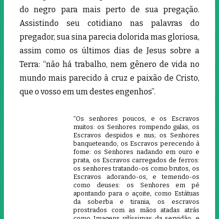
do negro para mais perto de sua pregação.
Assistindo seu cotidiano nas palavras do
pregador, sua sina parecia dolorida mas gloriosa,
assim como os últimos dias de Jesus sobre a
Terra: “não há trabalho, nem gênero de vida no
mundo mais parecido à cruz e paixão de Cristo,
que o vosso em um destes engenhos”.
“Os senhores poucos, e os Escravos
muitos: os Senhores rompendo galas, os
Escravos despidos e nus; os Senhores
banqueteando, os Escravos perecendo à
fome: os Senhores nadando em ouro e
prata, os Escravos carregados de ferros:
os senhores tratando-os como brutos, os
Escravos adorando-os, e temendo-os
como deuses: os Senhores em pé
apontando para o açoite, como Estátuas
da soberba e tirania, os escravos
prostrados com as mãos atadas atrás
como Imagens vilíssimas da servidão, e