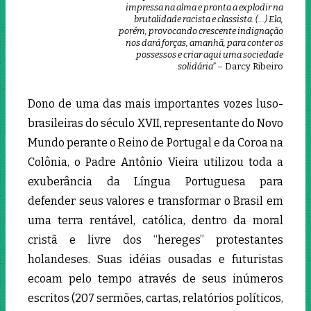
impressa na alma e pronta a explodir na
brutalidade racista e classista. (…) Ela,
porém, provocando crescente indignação
nos dará forças, amanhã, para conter os
possessos e criar aqui uma sociedade
solidária”
– Darcy Ribeiro
Dono de uma das mais importantes vozes luso-
brasileiras do século XVII, representante do Novo
Mundo perante o Reino de Portugal e da Coroa na
Colônia, o Padre Antônio Vieira utilizou toda a
exuberância da Língua Portuguesa para
defender seus valores e transformar o Brasil em
uma terra rentável, católica, dentro da moral
cristã e livre dos “hereges” protestantes
holandeses. Suas idéias ousadas e futuristas
ecoam pelo tempo através de seus inúmeros
escritos (207 sermões, cartas, relatórios políticos,