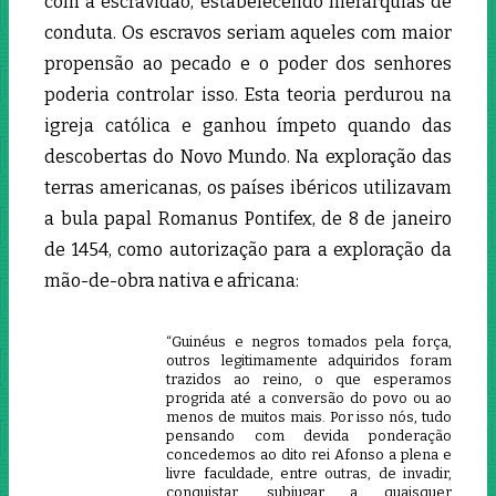
com a escravidão, estabelecendo hierarquias de
conduta. Os escravos seriam aqueles com maior
propensão ao pecado e o poder dos senhores
poderia controlar isso. Esta teoria perdurou na
igreja católica e ganhou ímpeto quando das
descobertas do Novo Mundo. Na exploração das
terras americanas, os países ibéricos utilizavam
a bula papal Romanus Pontifex, de 8 de janeiro
de 1454, como autorização para a exploração da
mão-de-obra nativa e africana:
“Guinéus e negros tomados pela força,
outros legitimamente adquiridos foram
trazidos ao reino, o que esperamos
progrida até a conversão do povo ou ao
menos de muitos mais. Por isso nós, tudo
pensando com devida ponderação
concedemos ao dito rei Afonso a plena e
livre faculdade, entre outras, de invadir,
conquistar, subjugar a quaisquer