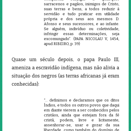
sarracenos e pagãos, inimigos de Cristo,
suas terras e bens, a todos reduzir à
servidão e tudo praticar em utilidade
própria e dos seus aos mesmos D.
Afonso e seus sucessores, e ao infante.
Se alguém, indivíduo ou coletividade,
infringir essas determinações, seja
excomungado”. (PAPA NICOLAU V, 1454,
apud RIBEIRO, p. 39)
Quase um século depois, o papa Paulo III,
ameniza a escravidão indígena, mas não alivia a
situação dos negros (as terras africanas já eram
conhecidas):
“… definimos e declaramos que os ditos
Índios, e todos os outros povos que daqui
em diante vierem a ser conhecidos pelos
cristãos, ainda que estejam fora da fé
cristã, podem, livre e licitamente,
assenhorar-se, usar e gozar da sua
liberdade, como também do domínio de