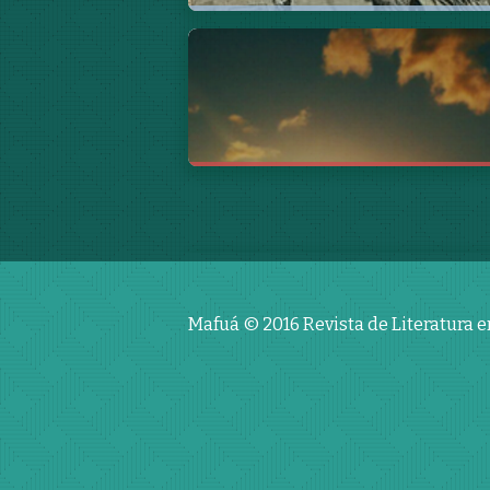
Travessias para adiar o fim
do mundo
Rhian Vilar da Silva Vieira
Mafuá © 2016
Revista de Literatura 