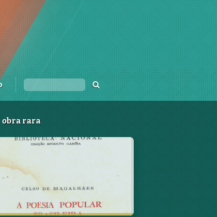
o
obra rara
A Poesia Popular
rasileira", de Celso da
unha Magalhães
resentação de Luis Gustavo da Silva
 Sousa