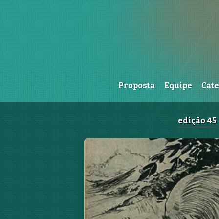
Proposta
Equipe
Cat
edição 45
Apresentação e editorial
Ana Paula Nunes, Anne Gularte, Beat
Mendes, Bianca Bilck, Gustavo
Faustino, Lívia Vieira, Louise Ribeiro,
Lucas Michels, Magnus Melo, Maria
Tereza Nicolau e Mateus Maba