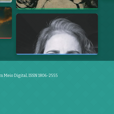
Uma História da Literatura
Brasileira Contemporânea
, de
Regina Dalcastagnè
Magnus Ferreira de Melo; Louise de
Oliveira Ribeiro
em Meio Digital, ISSN 1806-2555