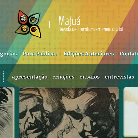
egorias
Para Publicar
Edições Anteriores
Contat
apresentação
criações
ensaios
entrevistas
Language, Memory, and
"
Identity in Ocean Vuong’s
B
ris
On Earth We’re Briefly
C
Gorgeous: Insights from
Ap
Norton’s Social Identity
de
Theory
Stephanie dos Santos Machado