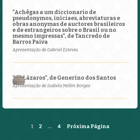
"Achêgas a um diccionario de
pseudonymos, iniciaes, abreviaturas e
obras anonymas de auctores brasileiros
e de estrangeiros sobre o Brasil ou no
mesmo impressas", de Tancredo de
Barros Paiva
Apresentação de Gabriel Esteves
"Os Lázaros", de Generino dos Santos
Apresentação de Isabela Melim Borges
1
2
…
4
Próxima Página