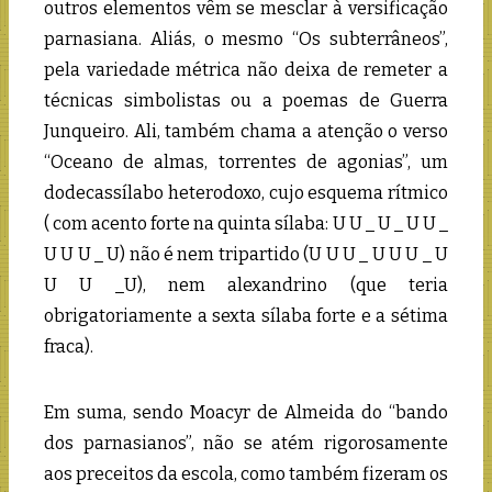
outros elementos vêm se mesclar à versificação
parnasiana. Aliás, o mesmo “Os subterrâneos”,
pela variedade métrica não deixa de remeter a
técnicas simbolistas ou a poemas de Guerra
Junqueiro. Ali, também chama a atenção o verso
“Oceano de almas, torrentes de agonias”, um
dodecassílabo heterodoxo, cujo esquema rítmico
( com acento forte na quinta sílaba: U U _ U _ U U _
U U U _ U) não é nem tripartido (U U U _ U U U _ U
U U _U), nem alexandrino (que teria
obrigatoriamente a sexta sílaba forte e a sétima
fraca).
Em suma, sendo Moacyr de Almeida do “bando
dos parnasianos”, não se atém rigorosamente
aos preceitos da escola, como também fizeram os