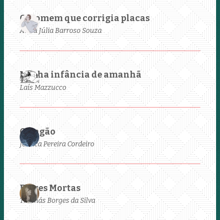
O Homem que corrigia placas
Anna Júlia Barroso Souza
Minha infância de amanhã
Laís Mazzucco
O Vagão
Jéssica Pereira Cordeiro
Flores Mortas
Thomás Borges da Silva