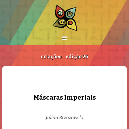
criações
,
edição 26
Máscaras Imperiais
Julian Brzozowski