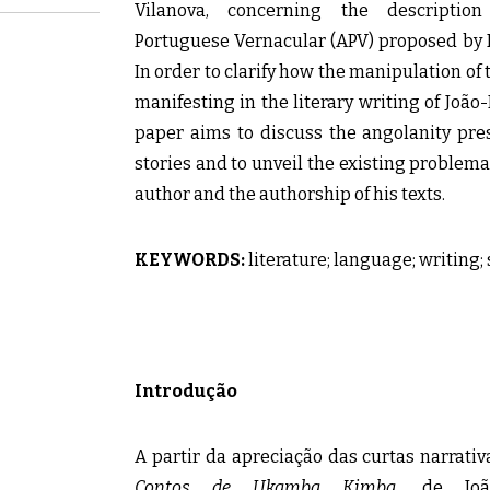
Vilanova, concerning the descriptio
Portuguese Vernacular (APV) proposed by I
In order to clarify how the manipulation of t
manifesting in the literary writing of João
paper aims to discuss the angolanity pres
stories and to unveil the existing problem
author and the authorship of his texts.
KEYWORDS:
literature; language; writing;
Introdução
A partir da apreciação das curtas narrat
Contos de Ukamba Kimba
, de João