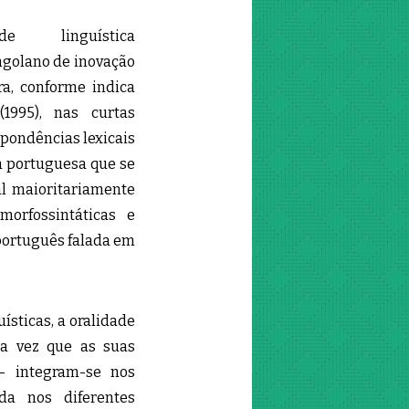
 linguística
ngolano de inovação
ra, conforme indica
1995), nas curtas
spondências lexicais
a portuguesa que se
al maioritariamente
orfossintáticas e
 português falada em
ísticas, a oralidade
uma vez que as suas
 – integram-se nos
da nos diferentes