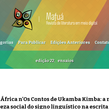
egorias
Para Publicar
Edições Anteriores
Contat
edição 22
,
ensaios
e África n’Os Contos de Ukamba Kimba: a
eza social do signo linguístico na escrita 