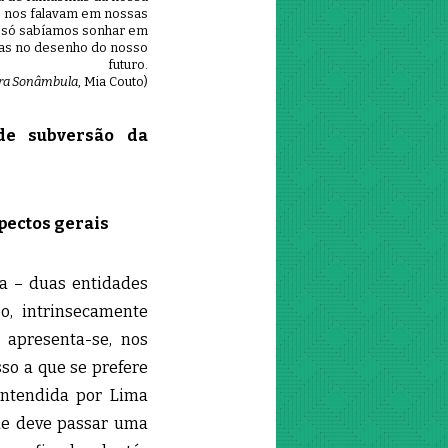
s nos falavam em nossas
já só sabíamos sonhar em
eias no desenho do nosso
futuro.
rra Sonâmbula
, Mia Couto)
 de subversão da
spectos gerais
ta – duas entidades
o, intrinsecamente
 apresenta-se, nos
sso a que se prefere
Entendida por Lima
que deve passar uma