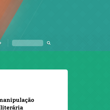
o
 manipulação
literária