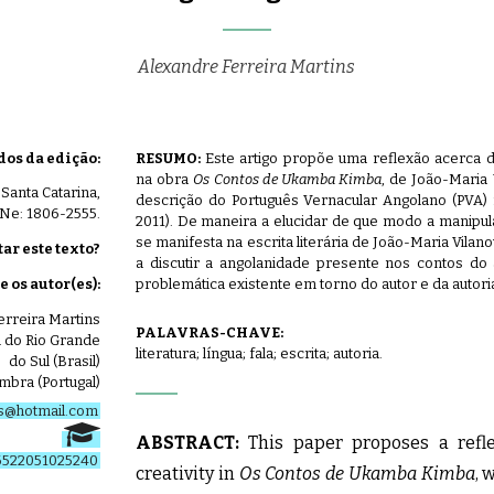
Alexandre Ferreira Martins
os da edição:
RESUMO:
Este artigo propõe uma reflexão acerca da 
na obra
Os Contos de Ukamba Kimba
, de João-Maria
 Santa Catarina,
descrição do Português Vernacular Angolano (PVA) 
SSNe: 1806-2555.
2011). De maneira a elucidar de que modo a manipula
se manifesta na escrita literária de João-Maria Vilan
ar este texto?
a discutir a angolanidade presente nos contos do 
problemática existente em torno do autor e da autori
e os autor(es):
erreira Martins
PALAVRAS-CHAVE:
 do Rio Grande
literatura; língua; fala; escrita; autoria.
do Sul (Brasil)
mbra (Portugal)
ns@hotmail.com
ABSTRACT:
This paper proposes a refle
516522051025240
creativity in
Os Contos de
Ukamba Kimba
, 