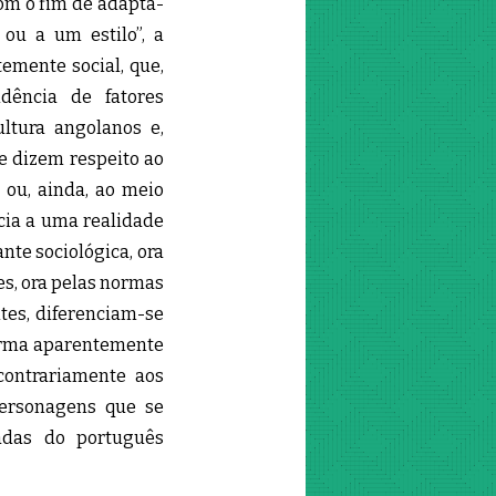
om o fim de adaptá-
 ou a um estilo”, a
emente social, que,
dência de fatores
ultura angolanos e,
ue dizem respeito ao
 ou, ainda, ao meio
cia a uma realidade
ante sociológica, ora
es, ora pelas normas
tes, diferenciam-se
orma aparentemente
contrariamente aos
personagens que se
adas do português