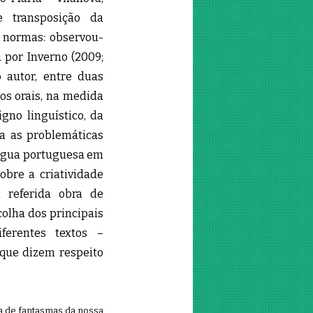
e transposição da
es normas: observou-
 por Inverno (2009;
o autor, entre duas
os orais, na medida
gno linguístico, da
ata as problemáticas
íngua portuguesa em
obre a criatividade
 referida obra de
colha dos principais
iferentes textos –
 que dizem respeito
 de fantasmas da nossa