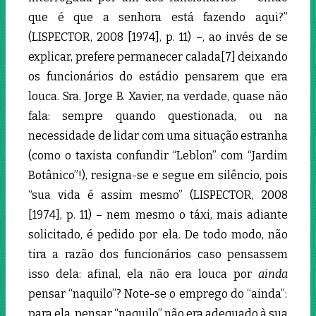
que é que a senhora está fazendo aqui?”
(LISPECTOR, 2008 [1974], p. 11) –, ao invés de se
explicar, prefere permanecer calada[7]
deixando
os funcionários do estádio pensarem que era
louca. Sra. Jorge B. Xavier, na verdade, quase não
fala: sempre quando questionada, ou na
necessidade de lidar com uma situação estranha
(como o taxista confundir “Leblon” com “Jardim
Botânico”!), resigna-se e segue em silêncio, pois
“sua vida é assim mesmo” (LISPECTOR, 2008
[1974], p. 11) – nem mesmo o táxi, mais adiante
solicitado, é pedido por ela. De todo modo, não
tira a razão dos funcionários caso pensassem
isso dela: afinal, ela não era louca por
ainda
pensar “naquilo”? Note-se o emprego do “ainda”:
para ela, pensar “naquilo” não era adequado à sua