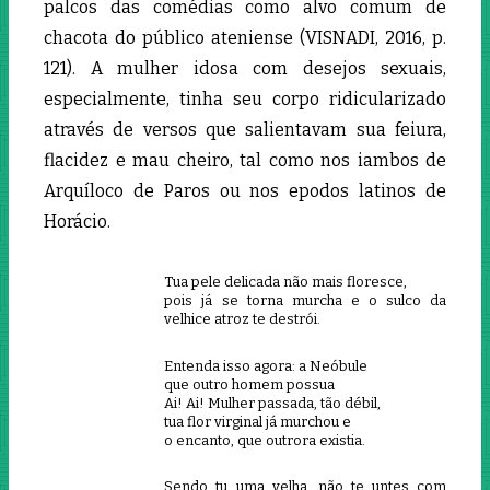
palcos das comédias como alvo comum de
chacota do público ateniense (VISNADI, 2016, p.
121). A mulher idosa com desejos sexuais,
especialmente, tinha seu corpo ridicularizado
através de versos que salientavam sua feiura,
flacidez e mau cheiro, tal como nos iambos de
Arquíloco de Paros ou nos epodos latinos de
Horácio.
Tua pele delicada não mais floresce,
pois já se torna murcha e o sulco da
velhice atroz te destrói.
Entenda isso agora: a Neóbule
que outro homem possua
Ai! Ai! Mulher passada, tão débil,
tua flor virginal já murchou e
o encanto, que outrora existia.
Sendo tu uma velha, não te untes com