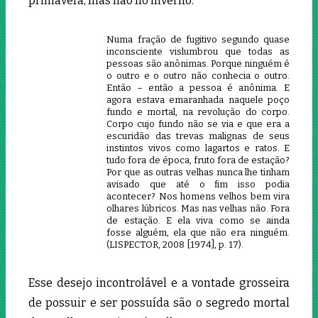
primavera, mas não no inverno.
Numa fração de fugitivo segundo quase
inconsciente vislumbrou que todas as
pessoas são anônimas. Porque ninguém é
o outro e o outro não conhecia o outro.
Então – então a pessoa é anônima. E
agora estava emaranhada naquele poço
fundo e mortal, na revolução do corpo.
Corpo cujo fundo não se via e que era a
escuridão das trevas malignas de seus
instintos vivos como lagartos e ratos. E
tudo fora de época, fruto fora de estação?
Por que as outras velhas nunca lhe tinham
avisado que até o fim isso podia
acontecer? Nos homens velhos bem vira
olhares lúbricos. Mas nas velhas não. Fora
de estação. E ela viva como se ainda
fosse alguém, ela que não era ninguém.
(LISPECTOR, 2008 [1974], p. 17).
Esse desejo incontrolável e a vontade grosseira
de possuir e ser possuída são o segredo mortal