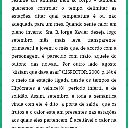
resume aos animais nem ao corpo – também
queremos controlar o tempo, delimitar as
estações, ditar qual temperatura é ou não
adequada para um mês. Quando sente calor em
pleno inverno, Sra. B. Jorge Xavier deseja logo
setembro, mês mais leve, transparente,
primaveril e jovem; o mês que, de acordo com a
personagem, é parecido com maio, aquele do
outono, das noivas… Por outro lado, agosto
“diziam que dava azar” (LISPECTOR, 2008, p. 14): é
o meio da estação ligada desde os tempos de
Hipócrates à velhice[8]
, período infértil e de
solidão
.
Assim, setembro, e toda a semântica
vinda com ele, é dito “a porta de saída”: que os
frutos e o calor estejam presentes nas estações
aos quais eles pertencem. É aceitável o calor na