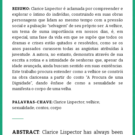
RESUMO:
Clarice Lispector é aclamada por compreender e
explorar o íntimo do indivíduo, construindo em suas obras
personagens que lidam ao mesmo tempo com a pressão
social e a pulsação “selvagem” de seu próprio ser. A velhice,
um tema de suma importância em nossos dias, é, em
especial, uma fase da vida em que se supõe que todos os
dramas e crises estão quitados e resolvidos, como se os
anos passados curassem todas as angústias atribuídas à
juventude. A autora, no entanto, demonstra através de sua
escrita a rotina e a intimidade de senhoras que, apesar da
idade avançada, ainda buscam sentido em suas existências.
Este trabalho procura entender como a velhice se constrói
na obra clariceana a partir do conto “A Procura de uma
Dignidade”, dando ênfase de como a sexualidade se
manifesta o corpo de uma velha.
PALAVRAS-CHAVE:
Clarice Lispector; velhice;
sexualidade; contos; corpo
ABSTRACT
: Clarice Lispector has always been