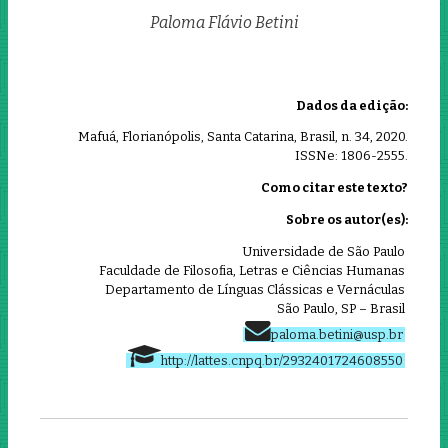
Paloma‌ ‌Flávio‌ ‌Betini‌
Dados da edição:
Mafuá, Florianópolis, Santa Catarina, Brasil, n. 34, 2020.
ISSNe: 1806-2555.
Como citar este texto?
Sobre os autor(es):
Universidade‌ ‌de‌ ‌São‌ ‌Paulo‌ ‌
Faculdade‌ ‌de‌ ‌Filosofia,‌ ‌Letras‌ ‌e‌ ‌Ciências‌ ‌Humanas‌ ‌
Departamento‌ ‌de‌ ‌Línguas‌ ‌Clássicas‌ ‌e‌ ‌Vernáculas‌ ‌
São‌ ‌Paulo,‌ ‌SP‌ ‌–‌ ‌Brasil‌ ‌
paloma.betini@usp.br
‌ ‌
http://lattes.cnpq.br/2932401724608550
‌ ‌