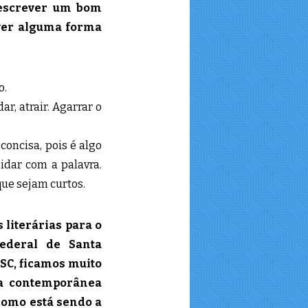
 escrever um bom
ver alguma forma
o.
, atrair. Agarrar o
concisa, pois é algo
idar com a palavra.
ue sejam curtos.
s literárias para o
Federal de Santa
FSC, ficamos muito
ura contemporânea
 como está sendo a