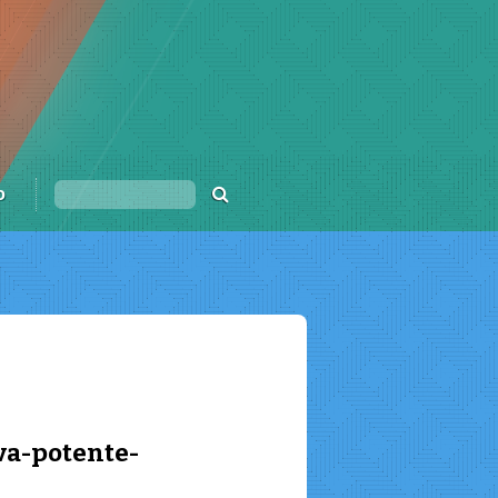
o
iva-potente-