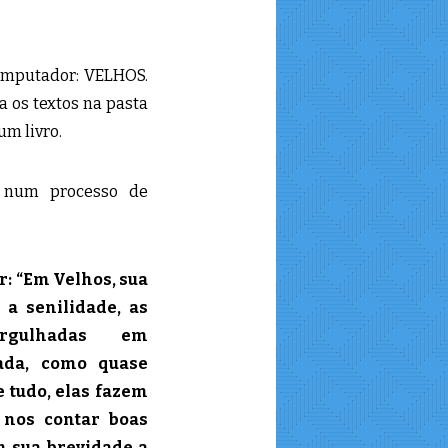
omputador: VELHOS.
a os textos na pasta
um livro.
 num processo de
r: “Em Velhos, sua
a senilidade, as
rgulhadas em
ada, como quase
 tudo, elas fazem
 nos contar boas
m sua brevidade a