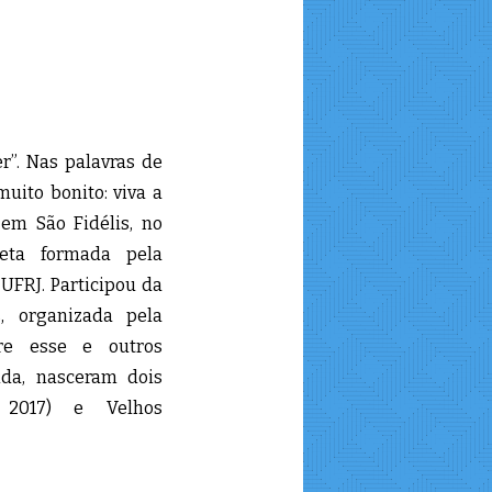
r”. Nas palavras de
uito bonito: viva a
 em São Fidélis, no
teta formada pela
 UFRJ. Participou da
s, organizada pela
tre esse e outros
ida, nasceram dois
o, 2017) e Velhos