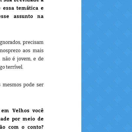
 essa temática e
esse assunto na
ignorados, precisam
menosprezo aos mais
m não é jovem, e de
go terrível.
 os mesmos pode ser
 em Velhos você
dade por meio de
ção com o conto?