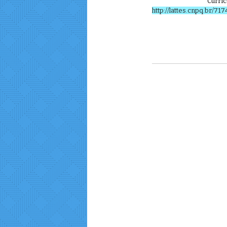
Curríc
http://lattes.cnpq.br/7