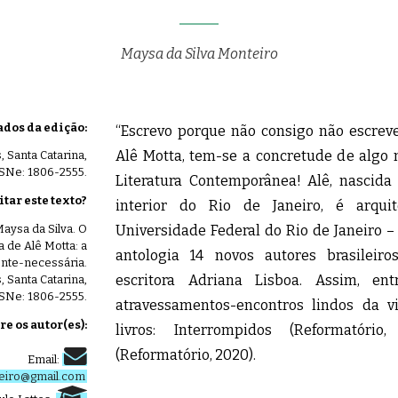
Maysa da Silva Monteiro
dos da edição:
“Escrevo porque não consigo não escreve
Alê Motta, tem-se a concretude de algo m
, Santa Catarina,
ISSNe: 1806-2555.
Literatura Contemporânea! Alê, nascida
tar este texto?
interior do Rio de Janeiro, é arqui
Universidade Federal do Rio de Janeiro –
ysa da Silva. O
a de Alê Motta: a
antologia 14 novos autores brasileiro
tente-necessária.
escritora Adriana Lisboa. Assim, en
, Santa Catarina,
ISSNe: 1806-2555.
atravessamentos-encontros lindos da v
re os autor(es):
livros: Interrompidos (Reformatóri
(Reformatório, 2020).
Email:
eiro@gmail.com