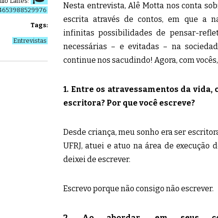
ulo Lattes:
Nesta entrevista, Alê Motta nos conta so
174653988529976
escrita através de contos, em que a na
Tags:
infinitas possibilidades de pensar-refle
Entrevistas
necessárias – e evitadas – na sociedad
continue nos sacudindo! Agora, com vocês,
1. Entre os atravessamentos da vida,
escritora? Por que você escreve?
Desde criança, meu sonho era ser escritora
UFRJ, atuei e atuo na área de execução 
deixei de escrever.
Escrevo porque não consigo não escrever.
2. Ao abordar, em seus con