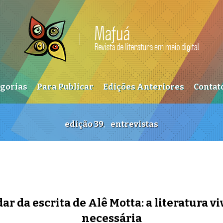
egorias
Para Publicar
Edições Anteriores
Contat
edição 39
,
entrevistas
ar da escrita de Alê Motta: a literatura v
necessária