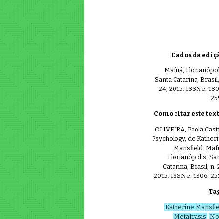
Dados da ediçã
Mafuá, Florianópol
Santa Catarina, Brasil,
24, 2015. ISSNe: 18
25
Como citar este tex
OLIVEIRA, Paola Cast
Psychology, de Kather
Mansfield. Maf
Florianópolis, Sa
Catarina, Brasil, n. 
2015. ISSNe: 1806-25
Tag
Katherine Mansfie
Metafrasis
No