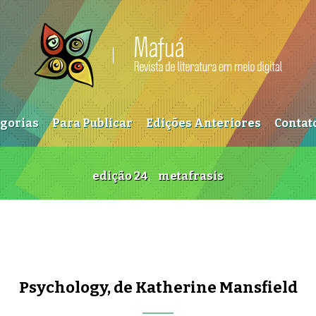
egorias
Para Publicar
Edições Anteriores
Contat
edição 24
,
metafrasis
Psychology, de Katherine Mansfield