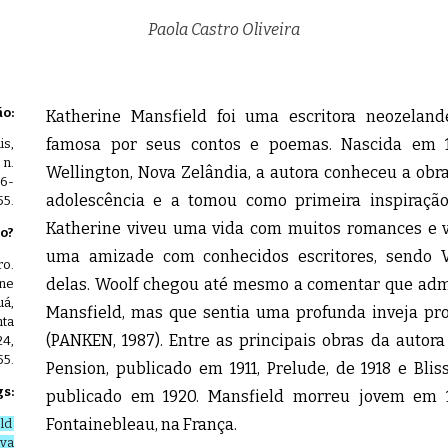
Paola Castro Oliveira
o:
Katherine Mansfield foi uma escritora neozelan
famosa por seus contos e poemas. Nascida em 
is,
 n.
Wellington, Nova Zelândia, a autora conheceu a obr
06-
adolescência e a tomou como primeira inspiração
55.
Katherine viveu uma vida com muitos romances e 
to?
uma amizade com conhecidos escritores, sendo V
ro.
delas. Woolf chegou até mesmo a comentar que adm
ine
uá,
Mansfield, mas que sentia uma profunda inveja pro
nta
(PANKEN, 1987). Entre as principais obras da autor
24,
55.
Pension, publicado em 1911, Prelude, de 1918 e Blis
s:
publicado em 1920. Mansfield morreu jovem em 1
Fontainebleau, na França.
ld
va