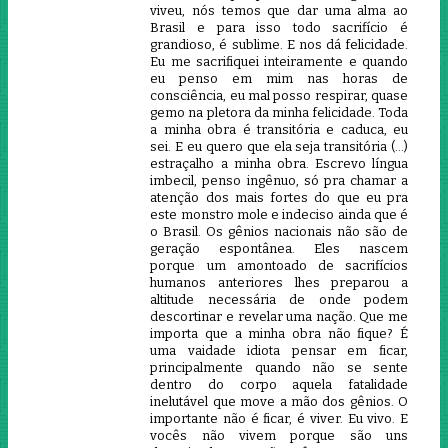
viveu, nós temos que dar uma alma ao
Brasil e para isso todo sacrifício é
grandioso, é sublime. E nos dá felicidade.
Eu me sacrifiquei inteiramente e quando
eu penso em mim nas horas de
consciência, eu mal posso respirar, quase
gemo na pletora da minha felicidade. Toda
a minha obra é transitória e caduca, eu
sei. E eu quero que ela seja transitória (…)
estraçalho a minha obra. Escrevo língua
imbecil, penso ingênuo, só pra chamar a
atenção dos mais fortes do que eu pra
este monstro mole e indeciso ainda que é
o Brasil. Os gênios nacionais não são de
geração espontânea. Eles nascem
porque um amontoado de sacrifícios
humanos anteriores lhes preparou a
altitude necessária de onde podem
descortinar e revelar uma nação. Que me
importa que a minha obra não fique? É
uma vaidade idiota pensar em ficar,
principalmente quando não se sente
dentro do corpo aquela fatalidade
inelutável que move a mão dos gênios. O
importante não é ficar, é viver. Eu vivo. E
vocês não vivem porque são uns