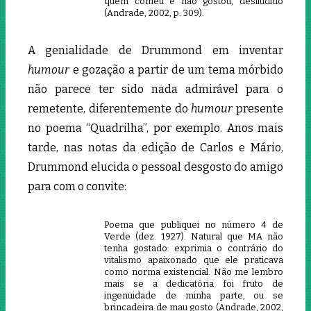
quem comeu e não gostou, desiludido
(Andrade, 2002, p. 309).
A genialidade de Drummond em inventar
humour
e gozação a partir de um tema mórbido
não parece ter sido nada admirável para o
remetente, diferentemente do
humour
presente
no poema “Quadrilha”, por exemplo. Anos mais
tarde, nas notas da edição de Carlos e Mário,
Drummond elucida o pessoal desgosto do amigo
para com o convite:
Poema que publiquei no número 4 de
Verde (dez. 1927). Natural que MA não
tenha gostado: exprimia o contrário do
vitalismo apaixonado que ele praticava
como norma existencial. Não me lembro
mais se a dedicatória foi fruto de
ingenuidade de minha parte, ou se
brincadeira de mau gosto (Andrade, 2002,