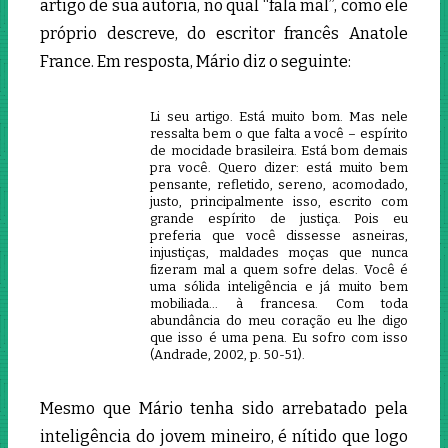
artigo de sua autoria, no qual “fala mal”, como ele
próprio descreve, do escritor francês Anatole
France. Em resposta, Mário diz o seguinte:
Li seu artigo. Está muito bom. Mas nele
ressalta bem o que falta a você – espírito
de mocidade brasileira. Está bom demais
pra você. Quero dizer: está muito bem
pensante, refletido, sereno, acomodado,
justo, principalmente isso, escrito com
grande espírito de justiça. Pois eu
preferia que você dissesse asneiras,
injustiças, maldades moças que nunca
fizeram mal a quem sofre delas. Você é
uma sólida inteligência e já muito bem
mobiliada… à francesa. Com toda
abundância do meu coração eu lhe digo
que isso é uma pena. Eu sofro com isso
(Andrade, 2002, p. 50-51).
Mesmo que Mário tenha sido arrebatado pela
inteligência do jovem mineiro, é nítido que logo