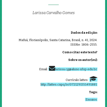
Larissa Carvalho Gomes
Dados da edição:
Mafuá, Florianópolis, Santa Catarina, Brasil, n. 41, 2024.
ISSNe: 1806-2555.
Como citar este texto?
Sobre os autor(es):
Email:
larissa.cg@aluno.ufop.edu.br
Currículo lattes:
http://lattes.cnpq.br/0721291551491881
Tags:
Ensaios