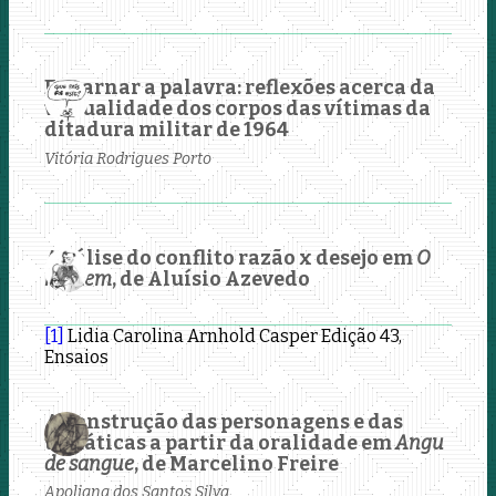
Encarnar a palavra: reflexões acerca da
virtualidade dos corpos das vítimas da
ditadura militar de 1964
Vitória Rodrigues Porto
Análise do conflito razão x desejo em
O
homem
, de Aluísio Azevedo
[1]
Lidia Carolina Arnhold Casper
Edição 43,
Ensaios
A construção das personagens e das
temáticas a partir da oralidade em
Angu
de sangue
, de Marcelino Freire
Apoliana dos Santos Silva