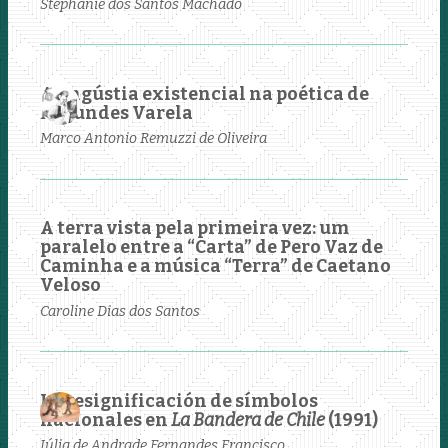
Stephanie dos Santos Machado
A angústia existencial na poética de
Fagundes Varela
Marco Antonio Remuzzi de Oliveira
A terra vista pela primeira vez: um
paralelo entre a “Carta” de Pero Vaz de
Caminha e a música “Terra” de Caetano
Veloso
Caroline Dias dos Santos
La resignificación de símbolos
nacionales en
La Bandera de Chile
(1991)
Júlia de Andrade Fernandes Francisco