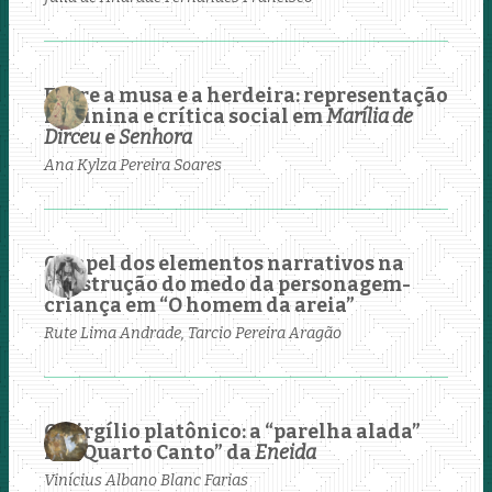
Entre a musa e a herdeira: representação
feminina e crítica social em
Marília de
Dirceu
e
Senhora
Ana Kylza Pereira Soares
O papel dos elementos narrativos na
construção do medo da personagem-
criança em “O homem da areia”
Rute Lima Andrade, Tarcio Pereira Aragão
O Virgílio platônico: a “parelha alada”
no “Quarto Canto” da
Eneida
Vinícius Albano Blanc Farias