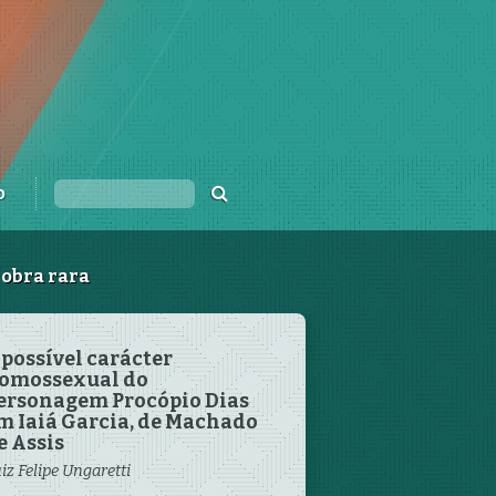
o
obra rara
 possível carácter
omossexual do
ersonagem Procópio Dias
m Iaiá Garcia, de Machado
e Assis
iz Felipe Ungaretti