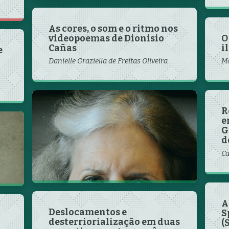
As cores, o som e o ritmo nos
videopoemas de Dionisio
O
Cañas
i
e
Danielle Graziella de Freitas Oliveira
Ma
Aspectos da literatura
R
fantástica em Seminário
e
dos Ratos, de Lygia
G
Fagundes Telles
d
Leonardo Teixeira de Freitas Ribeiro
Ca
Vilhagra
A
Deslocamentos e
S
desterriorialização em duas
(