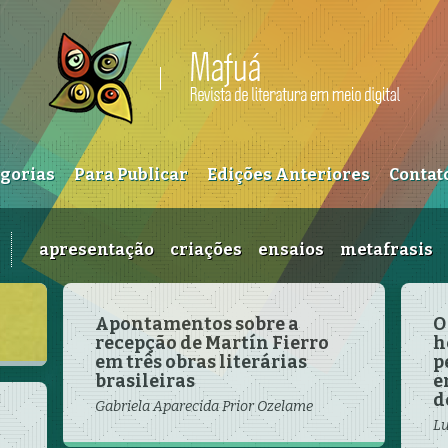
egorias
Para Publicar
Edições Anteriores
Contat
apresentação
criações
ensaios
metafrasis
Apontamentos sobre a
O
recepção de Martín Fierro
h
em três obras literárias
p
brasileiras
e
d
Gabriela Aparecida Prior Ozelame
Lu