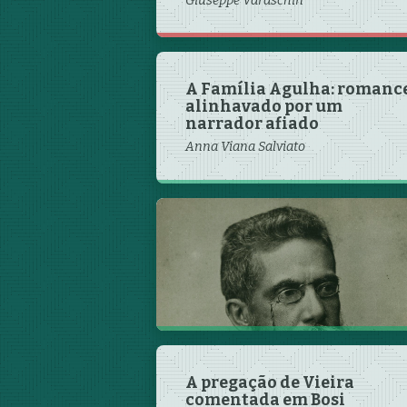
Giuseppe Varaschin
A Família Agulha: romanc
alinhavado por um
narrador afiado
Anna Viana Salviato
A Guerra do Paraguai em
Iaiá Garcia, de Machado de
Assis
Rafael Muniz Sens
A pregação de Vieira
comentada em Bosi