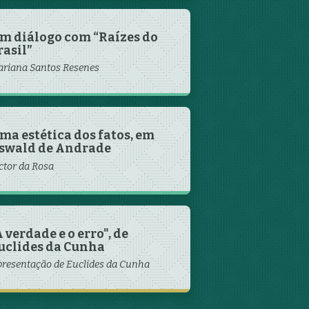
m diálogo com “Raízes do
rasil”
riana Santos Resenes
ma estética dos fatos, em
swald de Andrade
ctor da Rosa
A verdade e o erro", de
uclides da Cunha
resentação de Euclides da Cunha