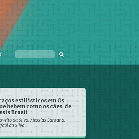
o
raços estilísticos em Os
ue bebem como os cães, de
ssis Brasil
isvelto da Silva, Messias Santana,
fael da Silva