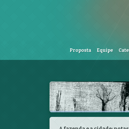
Proposta
Equipe
Cat
Apresentação e editorial
Mafuá
A fazenda e a cidade: notas