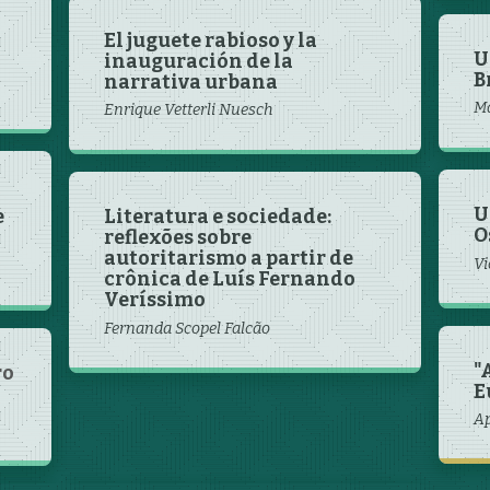
El juguete rabioso y la
U
inauguración de la
B
narrativa urbana
Ma
Enrique Vetterli Nuesch
U
e
Literatura e sociedade:
O
reflexões sobre
autoritarismo a partir de
Vi
crônica de Luís Fernando
Veríssimo
Fernanda Scopel Falcão
"
ro
E
Ap