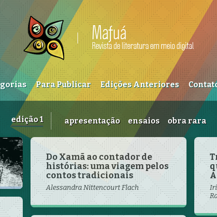
egorias
Para Publicar
Edições Anteriores
Contat
edição 1
apresentação
ensaios
obra rara
Do Xamã ao contador de
T
histórias: uma viagem pelos
q
contos tradicionais
A
Alessandra Nittencourt Flach
Ir
Ra