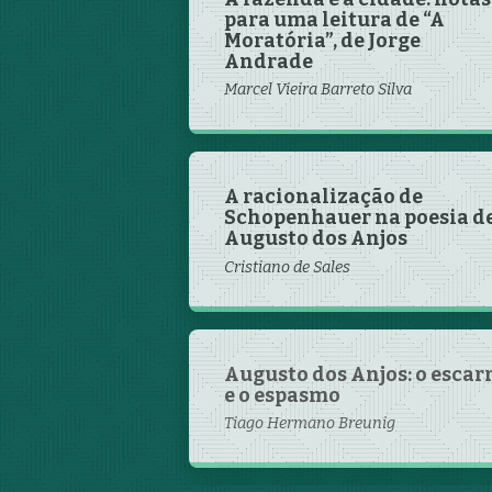
para uma leitura de “A
Moratória”, de Jorge
Andrade
Marcel Vieira Barreto Silva
A racionalização de
Schopenhauer na poesia d
Augusto dos Anjos
Cristiano de Sales
Augusto dos Anjos: o escar
e o espasmo
Tiago Hermano Breunig